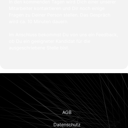
In den kommenden Tagen wird Dich einer unserer
Mitarbeiter kontaktieren und Dir noch einige
Fragen zu Deiner Person stellen. Das Gespräch
wird ca. 10 Minuten dauern.
Im Anschluss bekommst Du von uns ein Feedback,
ob Du ein geeigneter Kandidat für die
ausgeschriebene Stelle bist.
AGB
Datenschutz