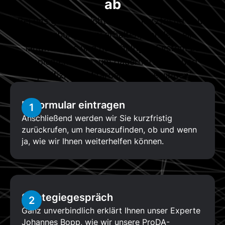
ab
Bei uns geht es nicht darum, kurzfristig neue
Bewerbungen zu erhalten, sondern ein
langfristiges und nachhaltiges System zu
implementieren, um dauerhaft neue und
qualifizierte Mitarbeiter zu gewinnen.
In Formular eintragen
1
Anschließend werden wir Sie kurzfristig
zurückrufen, um herauszufinden, ob und wenn
ja, wie wir Ihnen weiterhelfen können.
Strategiegespräch
2
Ganz unverbindlich erklärt Ihnen unser Experte
Johannes Bopp, wie wir unsere ProDA-