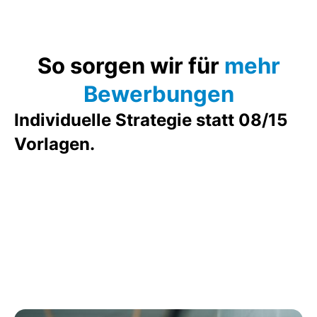
So sorgen wir für
mehr
Bewerbungen
Individuelle Strategie statt 08/15
Vorlagen.
Wir setzen uns in der Zusammenarbeit intensiv mit
Ihrem Unternehmen auseinander und entwickeln eine
klare Strategie, um das Interesse potenzieller
Bewerber zu wecken. Da wir bereits mit über 800
Kunden aus der DACH-Region gearbeitet haben,
wissen wir ganz genau, wie wir Ihr Unternehmen
positionieren müssen, um Sie von Ihrer Konkurrenz
abzuheben.