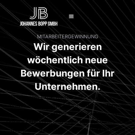
MITARBEITERGEWINNUNG
Wir generieren
wöchentlich neue
Bewerbungen für Ihr
Unternehmen.
Mit unserem Expertenteam entwickeln wir eine
individuelle Strategie für Ihr Unternehmen, um
die besten Bewerber für Sie zu gewinnen.
Unsere Erfahrung und Expertise auf dem Gebiet
des Social-Recruiting ist dabei der treibende